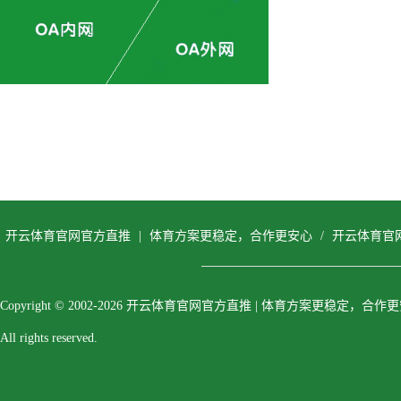
开云体育官网官方直推 | 体育方案更稳定，合作更安心
/
开云体育官
Copyright © 2002-2026 开云体育官网官方直推 | 体育方案更稳定，合作
All rights reserved.