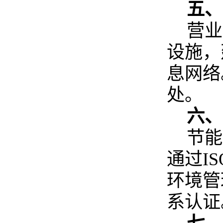
五、
营业
设施，
息网络
处。
六、
节能
通过IS
环境管理
系认证