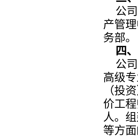
公司
产管理
务部。
四、
公司
高级专
（投资
价工程
人。组
等方面