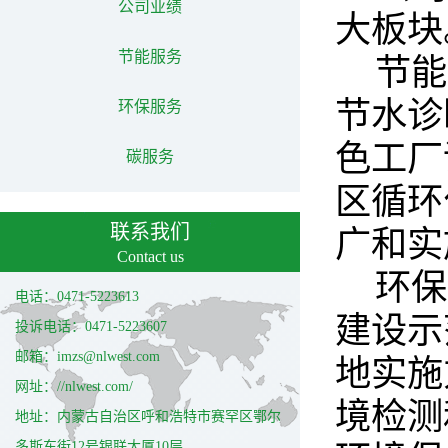
公司业绩
大板块
节能服务
节能
节水诊
环保服务
色工厂
碳服务
区循环
联系我们
广和实
Contact us
环保
电话：0471-5223613
建设示
投诉电话：0471-5223607
邮箱：imzs@nlwest.com
地实施
网址：//nlwest.com/
境检测
地址：内蒙古自治区呼和浩特市赛罕区鄂尔
多斯东街12号银联大厦10层