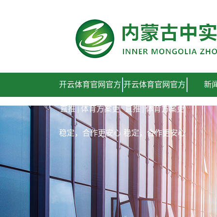
开云体育官网官方直推 | 体育方案更稳定，合作更安心
开云体育官网官方
开云体育官网官方
新
直推 | 体育方案更
直推 | 体育方案更
稳定，合作更安心
稳定，合作更安心