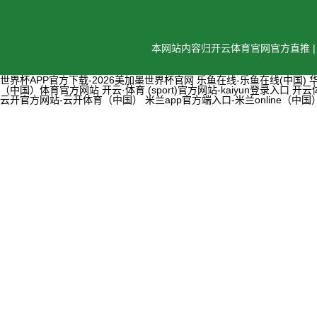
本网站内容归开云体育官网官方直推 
世界杯APP官方下载-2026美加墨世界杯官网
乐鱼在线-乐鱼在线(中国)
（中国）体育官方网站
开云·体育 (sport)官方网站-kaiyun登录入口
开云
云开官方网站-云开体育（中国）
米兰app官方端入口-米兰online（中国