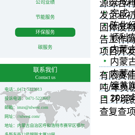
完成
源综合
公司业绩
完成
发企业
节能服务
陈化
固体废
环保服务
顺利
告工作
碳服务
内蒙
项目开
内蒙
联系我们
内蒙
有限责
Contact us
镶黄
吨/年负
电话：0471-5223613
20
目 环境
投诉电话：0471-5223607
邮箱：imzs@nlwest.com
查复查
网址：//nlwest.com/
地址：内蒙古自治区呼和浩特市赛罕区鄂尔
多斯东街12号银联大厦10层