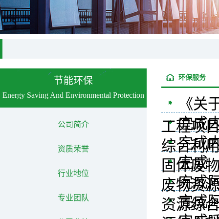
环保服务
节能环保
Energy Saving And Environmental Protection
《关
完成
工程项
公司简介
完成内
综合利
资质荣誉
完成
固体废
行业地位
完成
废物资
专业团队
完成
资源综