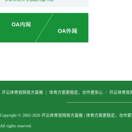
开云体育官网官方直推 | 体育方案更稳定，合作更安心
/
开云体育官
Copyright © 2002-2026 开云体育官网官方直推 | 体育方案更稳定，合作
All rights reserved.