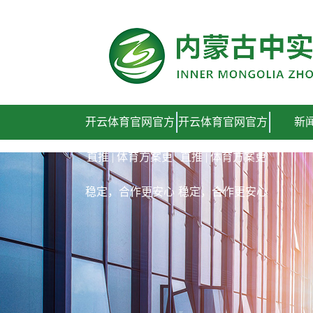
开云体育官网官方直推 | 体育方案更稳定，合作更安心
开云体育官网官方
开云体育官网官方
新
直推 | 体育方案更
直推 | 体育方案更
稳定，合作更安心
稳定，合作更安心