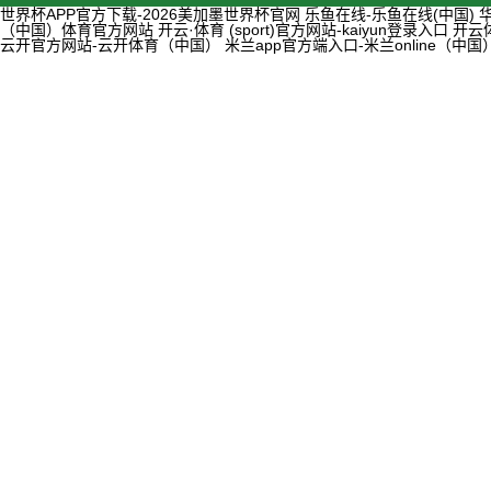
世界杯APP官方下载-2026美加墨世界杯官网
乐鱼在线-乐鱼在线(中国)
（中国）体育官方网站
开云·体育 (sport)官方网站-kaiyun登录入口
开云
云开官方网站-云开体育（中国）
米兰app官方端入口-米兰online（中国