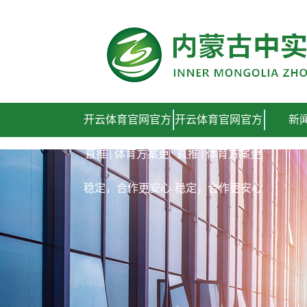
开云体育官网官方直推 | 体育方案更稳定，合作更安心
开云体育官网官方
开云体育官网官方
新
直推 | 体育方案更
直推 | 体育方案更
稳定，合作更安心
稳定，合作更安心