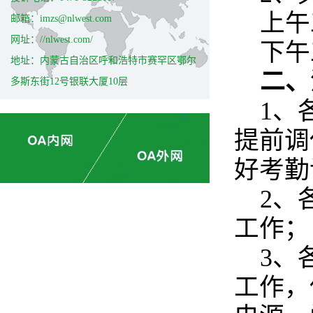
上午工
邮箱：imzs@nlwest.com
网址：//nlwest.com/
下午工
地址：内蒙古自治区呼和浩特市赛罕区鄂尔
二、
多斯东街12号银联大厦10层
1、
提前调
好考勤
2、
工作；
3、
工作，