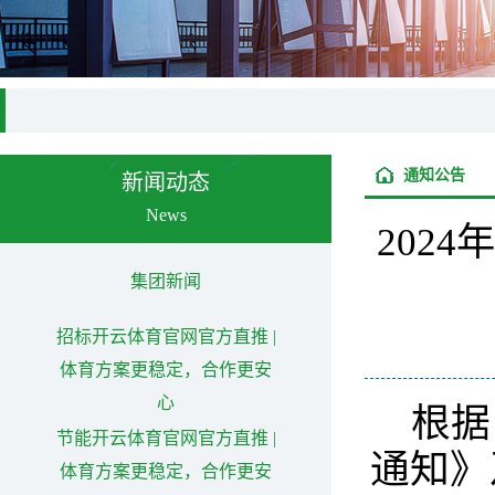
通知公告
新闻动态
News
202
集团新闻
招标开云体育官网官方直推 |
体育方案更稳定，合作更安
心
根据
节能开云体育官网官方直推 |
通知》
体育方案更稳定，合作更安