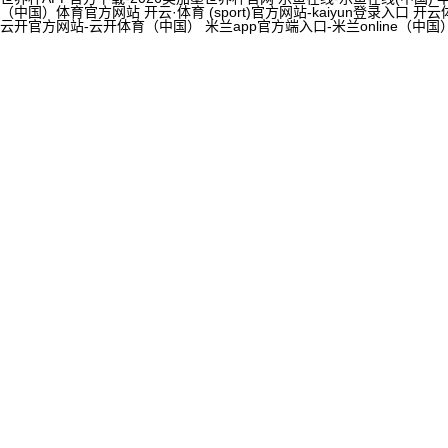
（中国）体育官方网站
开云·体育 (sport)官方网站-kaiyun登录入口
开云
云开官方网站-云开体育（中国）
米兰app官方端入口-米兰online（中国