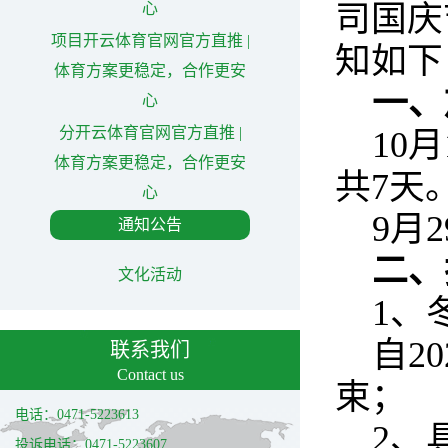
司国庆
心
项目开云体育官网官方直推 |
知如下
体育方案更稳定，合作更安
一、
心
分开云体育官网官方直推 |
10
体育方案更稳定，合作更安
共7天
心
9月
通知公告
二、
文化活动
1
、
自2
联系我们
Contact us
束；
电话：0471-5223613
2
、
投诉电话：0471-5223607