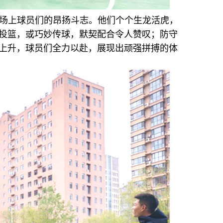
场上球员们的昂扬斗志。他们个个生龙活虎，
投篮，或巧妙传球，默契配合令人赞叹；防守
上升，球员们全力以赴，展现出顽强拼搏的体