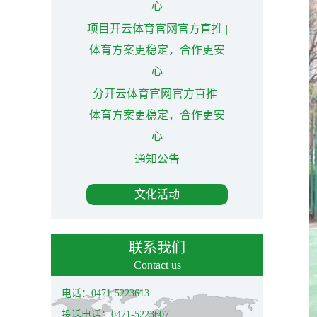
心
项目开云体育官网官方直推 |
体育方案更稳定，合作更安
心
分开云体育官网官方直推 |
体育方案更稳定，合作更安
心
通知公告
文化活动
联系我们
Contact us
电话：0471-5223613
投诉电话：0471-5223607