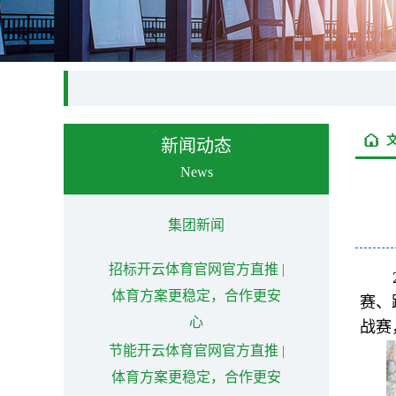
新闻动态
News
集团新闻
招标开云体育官网官方直推 |
体育方案更稳定，合作更安
赛、
心
战赛
节能开云体育官网官方直推 |
体育方案更稳定，合作更安