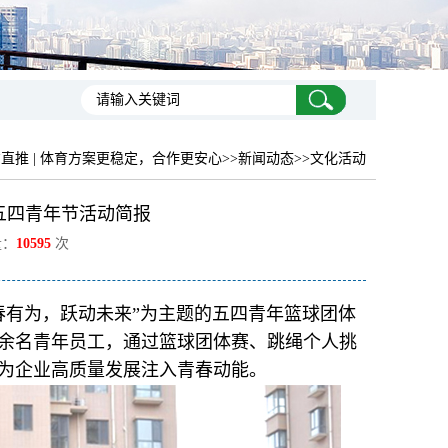
直推 | 体育方案更稳定，合作更安心
>>新闻动态>>文化活动
年五四青年节活动简报
量：
10595
次
青春有为，跃动未来”为主题的五四青年篮球团体
0余名青年员工，通过篮球团体赛、跳绳个人挑
为企业高质量发展注入青春动能。