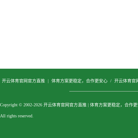
开云体育官网官方直推 | 体育方案更稳定，合作更安心
/
开云体育官
Copyright © 2002-2026 开云体育官网官方直推 | 体育方案更稳定，合作
All rights reserved.