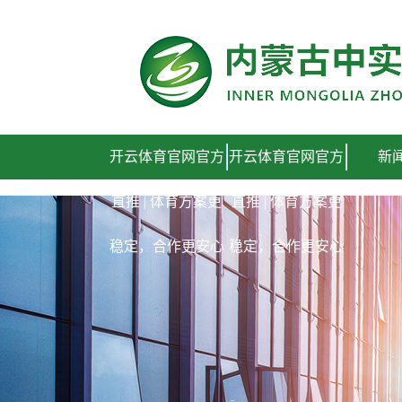
开云体育官网官方直推 | 体育方案更稳定，合作更安心
开云体育官网官方
开云体育官网官方
新
直推 | 体育方案更
直推 | 体育方案更
稳定，合作更安心
稳定，合作更安心