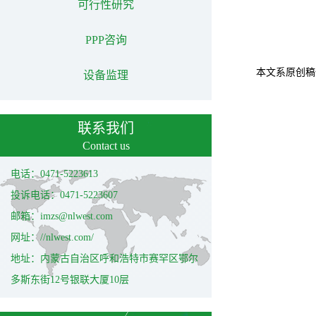
可行性研究
PPP咨询
本文系原创稿
设备监理
联系我们
Contact us
电话：0471-5223613
投诉电话：0471-5223607
邮箱：imzs@nlwest.com
网址：//nlwest.com/
地址：内蒙古自治区呼和浩特市赛罕区鄂尔
多斯东街12号银联大厦10层