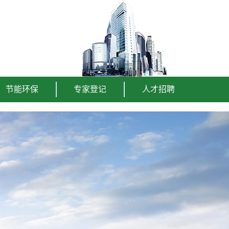
节能环保
专家登记
人才招聘