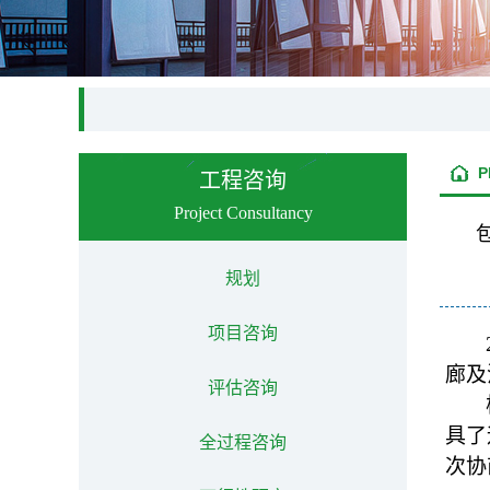
P
工程咨询
Project Consultancy
规划
项目咨询
廊及
评估咨询
具了
全过程咨询
次协