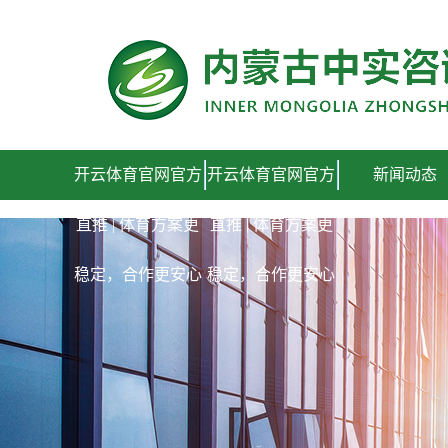
开云体育官网官方直推 | 体育方案更稳定，合作更安心
开云体育官网官方
开云体育官网官方
新闻动态
直推 | 体育方案更
直推 | 体育方案更
稳定，合作更安心
稳定，合作更安心