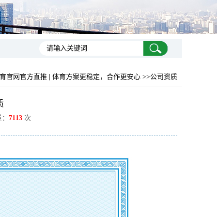
体育官网官方直推 | 体育方案更稳定，合作更安心 >>公司资质
质
量：
7113
次