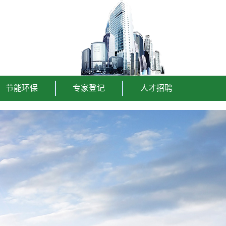
节能环保
专家登记
人才招聘