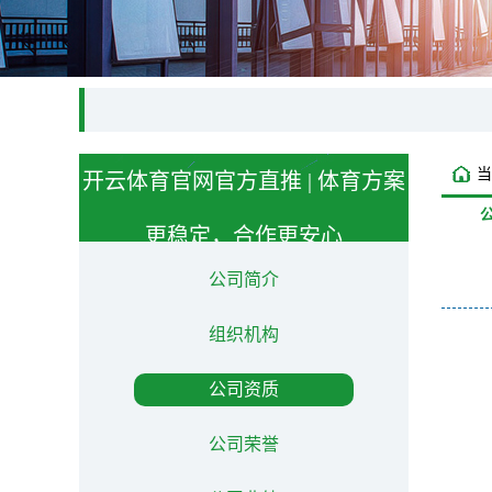
当
开云体育官网官方直推 | 体育方案
更稳定，合作更安心
About us
公司简介
组织机构
公司资质
公司荣誉