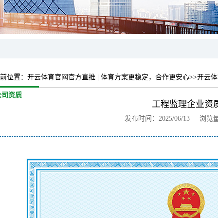
前位置：
开云体育官网官方直推 | 体育方案更稳定，合作更安心
>>开云
公司资质
工程监理企业资
发布时间：2025/06/13 浏览