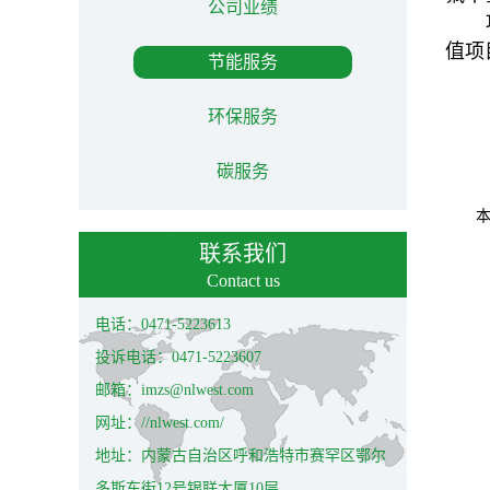
公司业绩
值项目
节能服务
环保服务
碳服务
联系我们
Contact us
电话：0471-5223613
投诉电话：0471-5223607
邮箱：imzs@nlwest.com
网址：//nlwest.com/
地址：内蒙古自治区呼和浩特市赛罕区鄂尔
多斯东街12号银联大厦10层