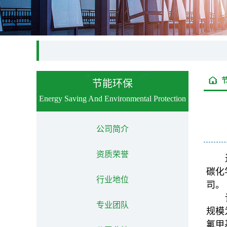
节能环保
Energy Saving And Environmental Protection
公司简介
资质荣誉
碳化
行业地位
司。
专业团队
规模为
氟甲