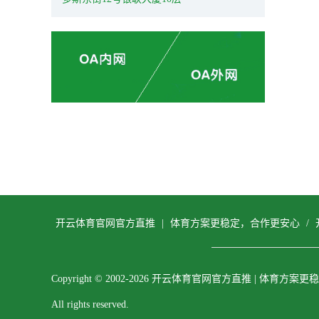
开云体育官网官方直推 | 体育方案更稳定，合作更安心
/
Copyright © 2002-2026 开云体育官网官方直推 | 体育方
All rights reserved.