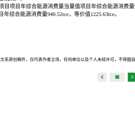
项目项目年综合能源消费量当量值项目年综合能源消费量940.5
年综合能源消费量940.52tce，等价值1225.63tce。
本文系原创稿件，仅代表作者立场，任何单位以及个人未经许可，不得擅