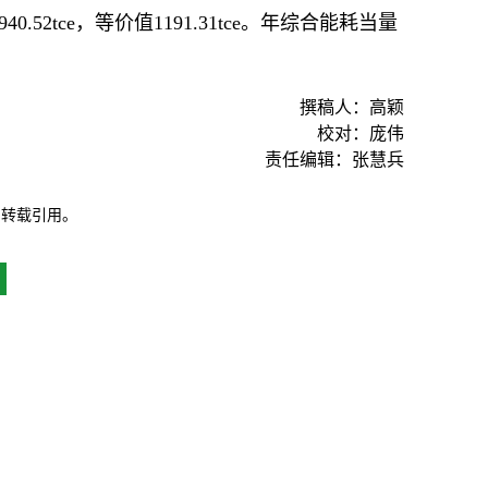
2tce，等价值1191.31tce。年综合能耗当量
撰稿人：高颖
校对：庞伟
责任编辑：张慧兵
自转载引用。