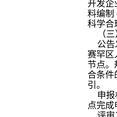
开发企
料编制
科学合
（三
公告
赛罕区
节点。
合条件
引。
申报
点完成
评审