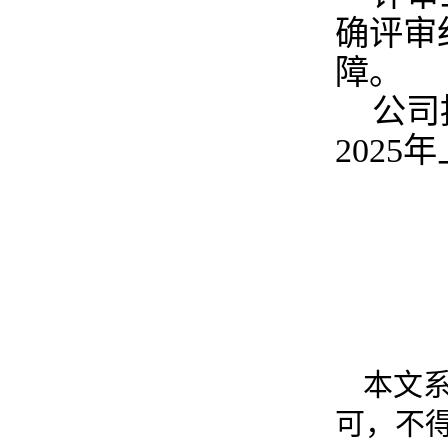
确评审
障。
公司
202
本文
可，不