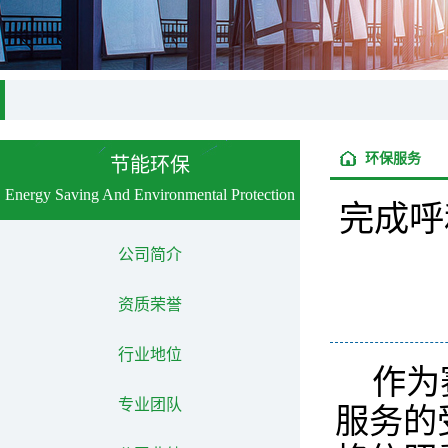
环保服务
节能环保
Energy Saving And Environmental Protection
完成呼
公司简介
资质荣誉
行业地位
作为
专业团队
服务的