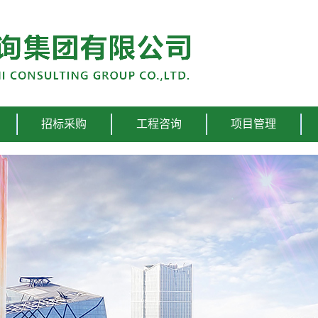
招标采购
工程咨询
项目管理