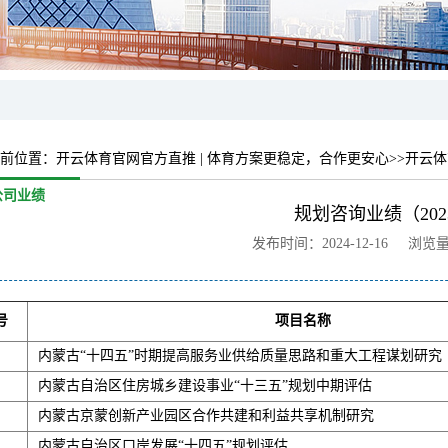
前位置：
开云体育官网官方直推 | 体育方案更稳定，合作更安心
>>开云
公司业绩
规划咨询业绩（202
发布时间：2024-12-16 浏览
号
项目名称
内蒙古“十四五”时期提高服务业供给质量思路和重大工程谋划研究
内蒙古自治区住房城乡建设事业“十三五”规划中期评估
内蒙古京蒙创新产业园区合作共建和利益共享机制研究
内蒙古自治区口岸发展“十四五”规划评估