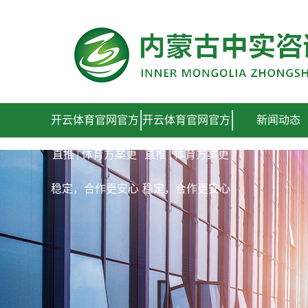
开云体育官网官方直推 | 体育方案更稳定，合作更安心
开云体育官网官方
开云体育官网官方
新闻动态
直推 | 体育方案更
直推 | 体育方案更
稳定，合作更安心
稳定，合作更安心