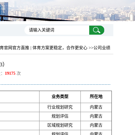
体育官网官方直推 | 体育方案更稳定，合作更安心 >>公司业绩
3）
量：
19175
次
业务类型
所在地
行业规划研究
内蒙古
规划评估
内蒙古
区域规划研究
内蒙古
规划评估
内蒙古