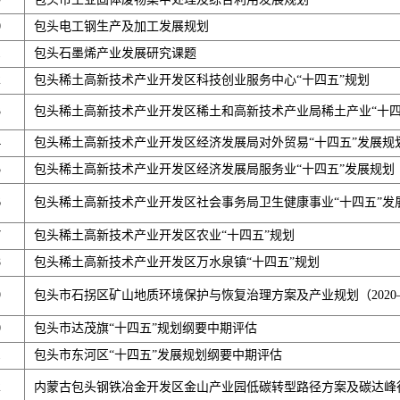
0
包头电工钢生产及加工发展规划
1
包头石墨烯产业发展研究课题
2
包头稀土高新技术产业开发区科技创业服务中心“十四五”规划
3
包头稀土高新技术产业开发区稀土和高新技术产业局稀土产业“十四
4
包头稀土高新技术产业开发区经济发展局对外贸易“十四五”发展规
5
包头稀土高新技术产业开发区经济发展局服务业“十四五”发展规划
6
包头稀土高新技术产业开发区社会事务局卫生健康事业“十四五”发
7
包头稀土高新技术产业开发区农业“十四五”规划
8
包头稀土高新技术产业开发区万水泉镇“十四五”规划
9
包头市石拐区矿山地质环境保护与恢复治理方案及产业规划（2020—
0
包头市达茂旗“十四五”规划纲要中期评估
1
包头市东河区“十四五”发展规划纲要中期评估
2
内蒙古包头钢铁冶金开发区金山产业园低碳转型路径方案及碳达峰